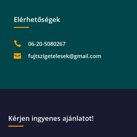
Elérhetőségek

06-20-5080267

fujtszigetelesek@gmail.com
Kérjen ingyenes ajánlatot!