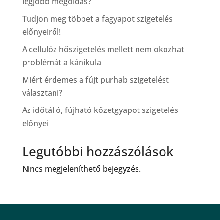
legjobb megoldás?
Tudjon meg többet a fagyapot szigetelés
előnyeiről!
A cellulóz hőszigetelés mellett nem okozhat
problémát a kánikula
Miért érdemes a fújt purhab szigetelést
választani?
Az időtálló, fújható kőzetgyapot szigetelés
előnyei
Legutóbbi hozzászólások
Nincs megjeleníthető bejegyzés.