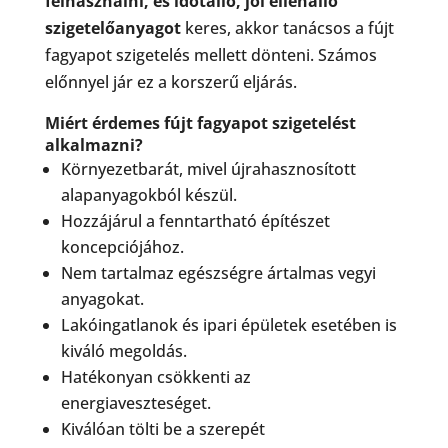
felhasználni, és időtálló, jól ellenálló
szigetelőanyagot
keres, akkor tanácsos a fújt
fagyapot szigetelés mellett dönteni. Számos
előnnyel jár ez a korszerű eljárás.
Miért érdemes fújt fagyapot szigetelést
alkalmazni?
Környezetbarát, mivel újrahasznosított
alapanyagokból készül.
Hozzájárul a fenntartható építészet
koncepciójához.
Nem tartalmaz egészségre ártalmas vegyi
anyagokat.
Lakóingatlanok és ipari épületek esetében is
kiváló megoldás.
Hatékonyan csökkenti az
energiaveszteséget.
Kiválóan tölti be a szerepét