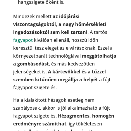
hangszigetelőként is.
Mindezek mellett
az időjárási
viszontagságoktól, a nagy hőmérsékleti
ingadozásoktól sem kell tartani
. A tartós
fagyapot
kiválóan ellenáll, hosszú időn
keresztül tesz eleget az elvárásoknak. Ezzel a
környezetbarát technológiával
meggátolhatja
a gombásodást
, és más kedvezőtlen
jelenségeket is.
A kártevőkkel és a tűzzel
szemben kitűnően megállja a helyét
a fújt
fagyapot szigetelés.
Ha a kialakított hézagok esetleg nem
szabályosak, akkor is jól alkalmazható a fújt
fagyapot szigetelés.
Hézagmentes, homogén
eredményre számíthat
, így tökéletesen