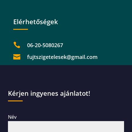
Elérhetőségek

06-20-5080267

fujtszigetelesek@gmail.com
Kérjen ingyenes ajánlatot!
Név