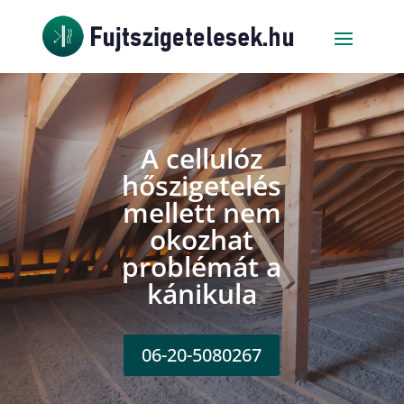
A cellulóz
hőszigetelés
mellett nem
okozhat
problémát a
kánikula
06-20-5080267