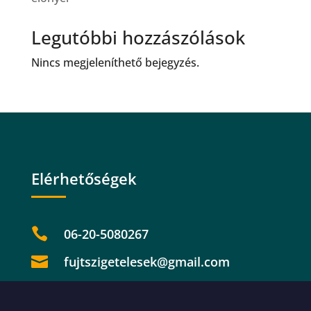
Legutóbbi hozzászólások
Nincs megjeleníthető bejegyzés.
Elérhetőségek

06-20-5080267

fujtszigetelesek@gmail.com