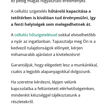
ez pedig magas fogyasztást eredményez.
A cellulóz szigetelés
hőtároló kapacitása a
tetőtérben is kiválóan tud érvényesülni, így
a fenti helyiségek sem melegedhetnek át.
A
cellulóz hőszigeteléssel
sokkal elviselhetőbb
a nyár az ingatlanban. Tapasztalja meg Ön is a
kedvező tulajdonságok előnyeit, kérjen
mihamarabb ajánlatot a kivitelezésre!
Garantáljuk, hogy elégedett lesz a munkánkkal,
csakis a legjobb alapanyagokkal dolgozunk.
Ha szeretne kérdezni, lépjen velünk
kapcsolatba a feltüntetett elérhetőségeinken,
mindenkit készséggel tájékoztatunk a
részletekről.