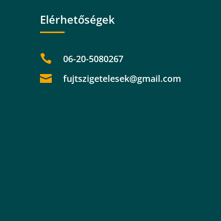
Elérhetőségek

06-20-5080267

fujtszigetelesek@gmail.com