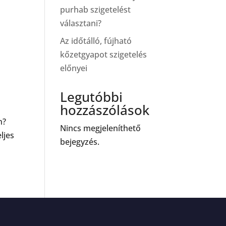
purhab szigetelést
választani?
Az időtálló, fújható
kőzetgyapot szigetelés
előnyei
Legutóbbi
hozzászólások
n?
Nincs megjeleníthető
ljes
bejegyzés.