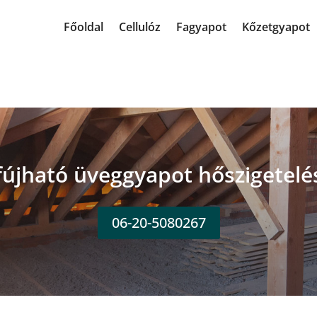
Főoldal
Cellulóz
Fagyapot
Kőzetgyapot
fújható üveggyapot hőszigetelé
06-20-5080267