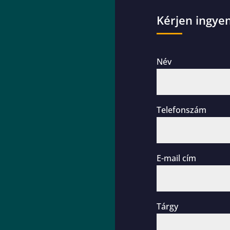
Kérjen ingyen
Név
Telefonszám
E-mail cím
Tárgy