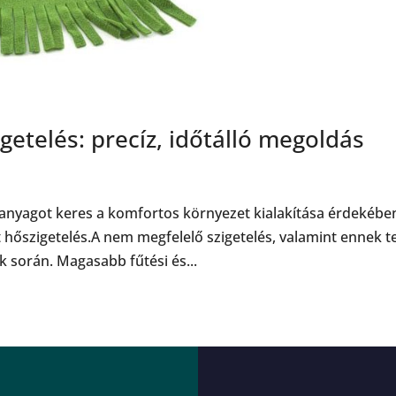
etelés: precíz, időtálló megoldás
anyagot keres a komfortos környezet kialakítása érdekébe
hőszigetelés.A nem megfelelő szigetelés, valamint ennek te
 során. Magasabb fűtési és...